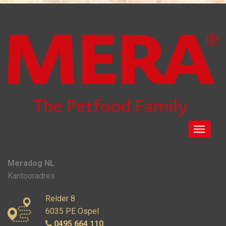
Meradog NL
Kantooradres
Relder 8
6035 PE Ospel
0495 664 110