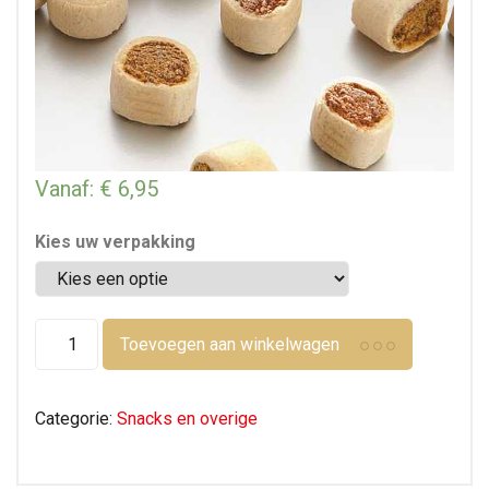
Vanaf:
€
6,95
Kies uw verpakking
snacks
Toevoegen aan winkelwagen
SNACKYMIX
-
1,5
Categorie:
Snacks en overige
cm
aantal