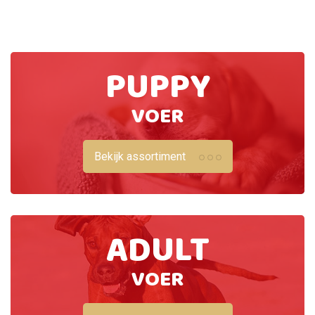
PUPPY
VOER
Bekijk assortiment
ADULT
VOER