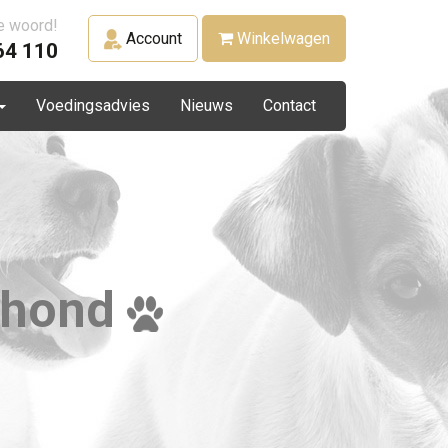
te woord!
Account
Winkelwagen
64 110
Voedingsadvies
Nieuws
Contact
hond