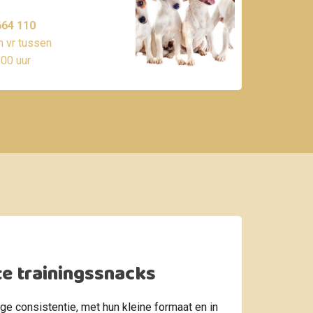
64 110
 vr tussen
.00 uur
te trainingssnacks
ge consistentie, met hun kleine formaat en in