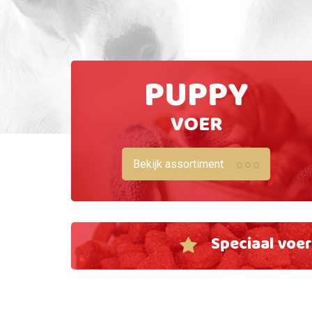
PUPPY
VOER
Bekijk assortiment
Speciaal voe