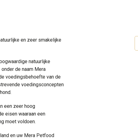
tuurlijke en zeer smakelijke
hoogwaardige natuurlijke
s onder de naam Mera
 de voedingsbehoefte van de
itstrevende voedingsconcepten
 hond.
an een zeer hoog
nde eisen waaraan een
ng moet voldoen.
rland en uw Mera Petfood