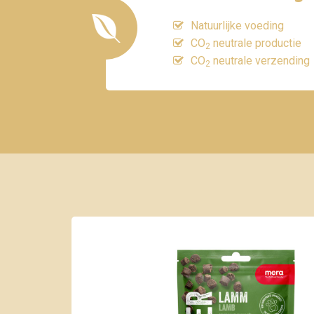
Natuurlijke voeding
CO
neutrale productie
2
CO
neutrale verzending
2