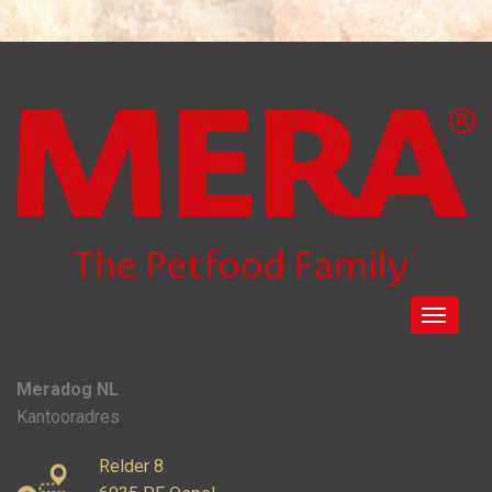
Meradog NL
Kantooradres
Relder 8